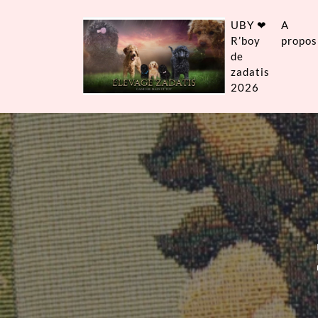
UBY ❤
A
R’boy
propos
de
zadatis
2026