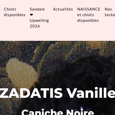
Chiots
Sandale
Actualités
NAISSANCE
Nos
disponibles
❤
et chiots
tecke
Upwelling
disponibles
2026
ZADATIS Vanill
Caniche Noire