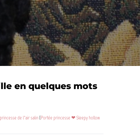
lle en quelques mots
 princesse de l’air salin
(
Portée princesse ❤ Sleepy hollow