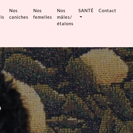
Nos
Nos
Nos
SANTÉ
Contact
ls
caniches
femelles
mâles/
étalons
e