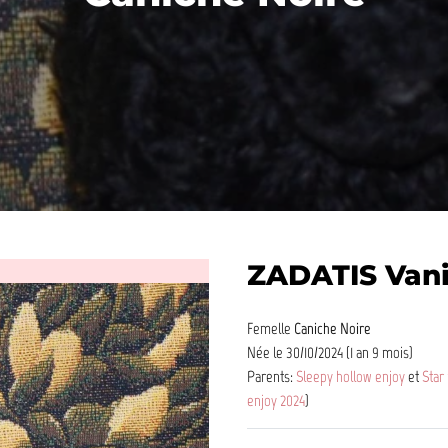
ZADATIS Vani
Femelle
Caniche Noire
Née le 30/10/2024 (1 an 9 mois)
Parents:
Sleepy hollow enjoy
et
Star
enjoy 2024
)