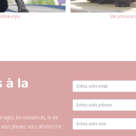
hollow enjoy
Star princesse d
 à la
iages, les naissances, la vie
t vous pouvez vous désinscrire