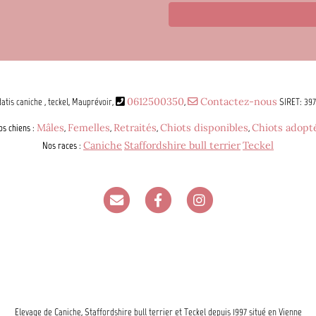
atis caniche , teckel, Mauprévoir,
0612500350
,
Contactez-nous
SIRET: 39
os chiens
:
Mâles
,
Femelles
,
Retraités
,
Chiots disponibles
,
Chiots adopt
Nos races
:
Caniche
Staffordshire bull terrier
Teckel
Elevage de Caniche, Staffordshire bull terrier et Teckel depuis 1997 situé en Vienne