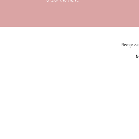
Elevage zad
N