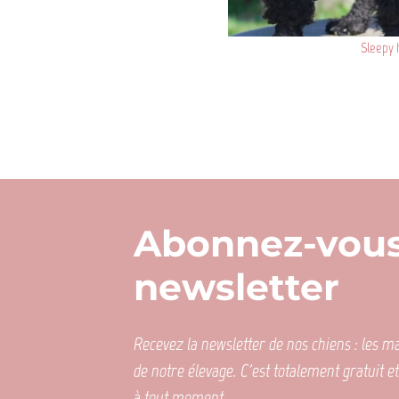
Sleepy 
Abonnez-vous
newsletter
Recevez la newsletter de nos chiens : les mar
de notre élevage. C'est totalement gratuit e
à tout moment.