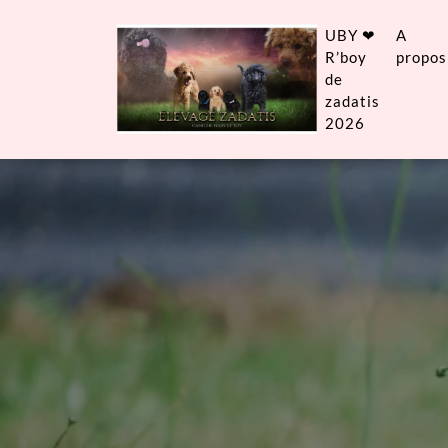
UBY ❤
A
R’boy
propos
de
zadatis
2026