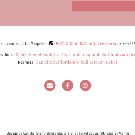
atis caniche , teckel, Mauprévoir,
0612500350
,
Contactez-nous
SIRET: 39
os chiens
:
Mâles
,
Femelles
,
Retraités
,
Chiots disponibles
,
Chiots adopt
Nos races
:
Caniche
Staffordshire bull terrier
Teckel
Elevage de Caniche, Staffordshire bull terrier et Teckel depuis 1997 situé en Vienne