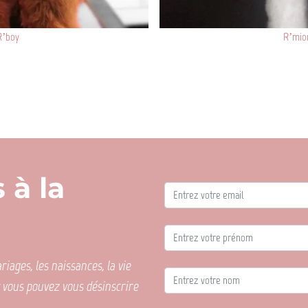
R’boy
R’mio
 à la
iages, les naissances, la vie
t vous pouvez vous désinscrire