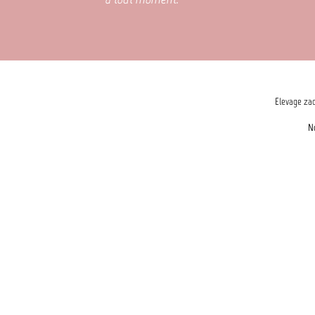
Elevage zad
N