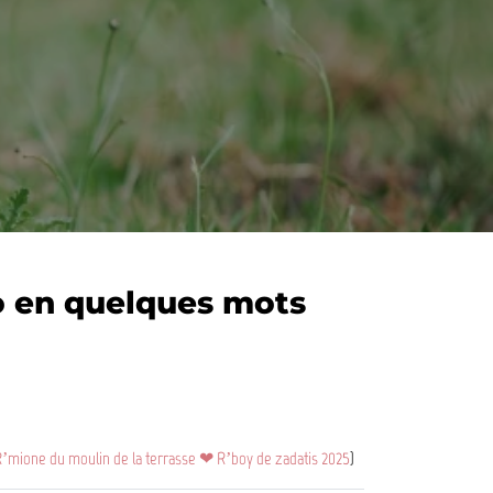
 en quelques mots
’mione du moulin de la terrasse ❤ R’boy de zadatis 2025
)