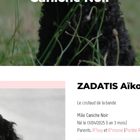
ZADATIS Aïko
Le costaud de la bande
Mâle
Caniche Noir
Né le 13/04/2025 (1 an 3 mois)
Parents:
R’boy
et
R’mione
(
Portée R