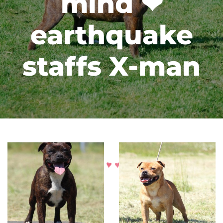
mind ❤
earthquake
staffs X-man
♥
♥
♥
♥
♥
♥
♥
♥