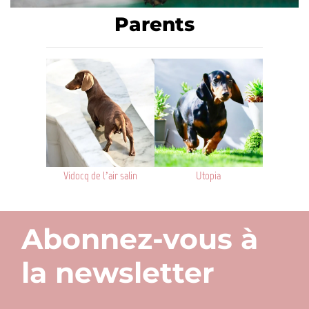
Parents
Vidocq de l’air salin
Utopia
Abonnez-vous à
la newsletter