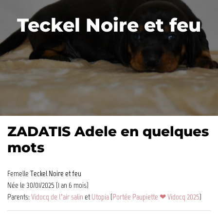
Teckel Noire et feu
ZADATIS Adele en quelques
mots
Femelle
Teckel Noire et feu
Née le 30/01/2025 (1 an 6 mois)
Parents:
Vidocq de l’air salin
et
Utopia
(
Portée Paupiette ❤ Vidocq 2025
)