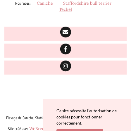
Nos races
:
Caniche
Staffordshire bull terrier
Teckel
Ce site nécessite l'autorisation de
cookies pour fonctionner
Elevage de Caniche, Staffordshire bull terrier et Teckel depuis 1997 situé en Vienne
correctement.
Site créé avec
WeBreed
- Copyright© Elevage zadatis caniche , teckel 2026 -