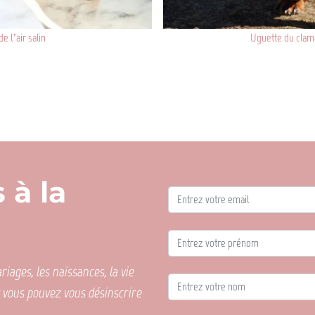
e l’air salin
Uguette du clama
 à la
iages, les naissances, la vie
t vous pouvez vous désinscrire