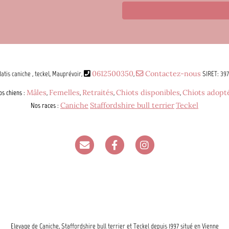
atis caniche , teckel, Mauprévoir,
0612500350
,
Contactez-nous
SIRET: 39
os chiens
:
Mâles
,
Femelles
,
Retraités
,
Chiots disponibles
,
Chiots adopt
Nos races
:
Caniche
Staffordshire bull terrier
Teckel
Elevage de Caniche, Staffordshire bull terrier et Teckel depuis 1997 situé en Vienne