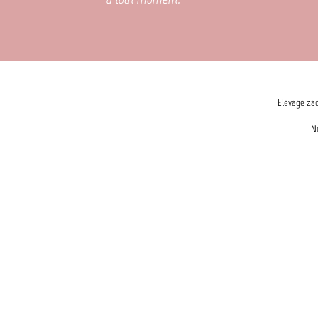
Elevage zad
N