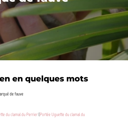
en en quelques mots
arqué de fauve
tte du clamal du Perrier
(
Portée Uguette du clamal du