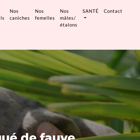
Nos
Nos
Nos
SANTÉ
Contact
ls
caniches
femelles
mâles/
étalons
qué de fauve