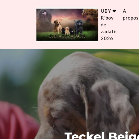
UBY ❤
A
R’boy
propos
de
zadatis
2026
Teckel Beig