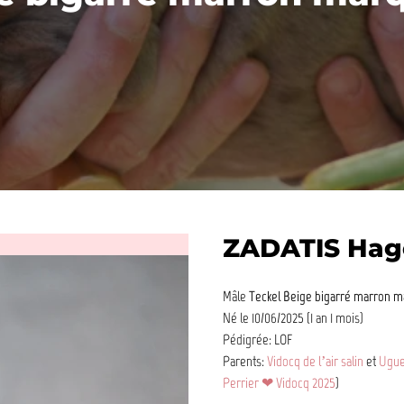
ZADATIS Hag
Mâle
Teckel Beige bigarré marron m
Né le 10/06/2025 (1 an 1 mois)
Pédigrée: LOF
Parents:
Vidocq de l’air salin
et
Ugue
Perrier ❤ Vidocq 2025
)