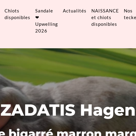
Chiots
Sandale
Actualités
NAISSANCE
Nos
disponibles
❤
et chiots
tecke
Upwelling
disponibles
2026
ZADATIS Hagen
e bigarré marron mar