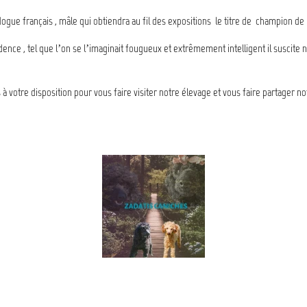
dogue français , mâle qui obtiendra au fil des expositions le titre de champion d
ence , tel que l’on se l’imaginait fougueux et extrêmement intelligent il suscite n
 votre disposition pour vous faire visiter notre élevage et vous faire partager 