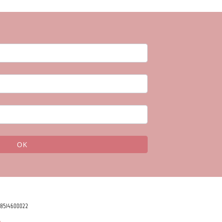
OK
78514600022