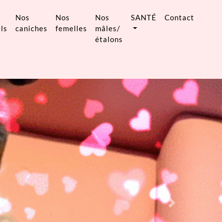
Nos
Nos
Nos
SANTÉ
Contact
ls
caniches
femelles
mâles/
étalons
Next