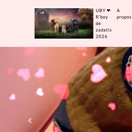
UBY ❤
A
R’boy
propos
de
zadatis
2026
Previous