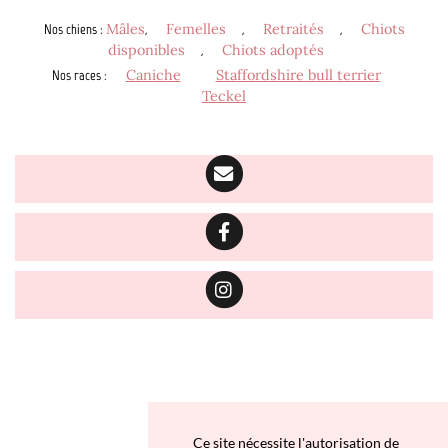
Nos chiens
:
Mâles
,
Femelles
,
Retraités
,
Chiots
disponibles
,
Chiots adoptés
Nos races
:
Caniche
Staffordshire bull terrier
Teckel
Ce site nécessite l'autorisation de