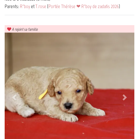
Parents:
R’boy
et
T.rose
(
Portée Thérèse ❤ R’boy de zadatis 2026
)
A rejoint sa famille
Previous
Next