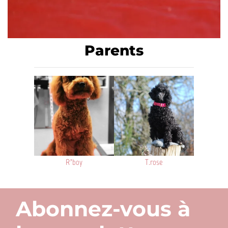
Parents
R’boy
T.rose
Abonnez-vous à