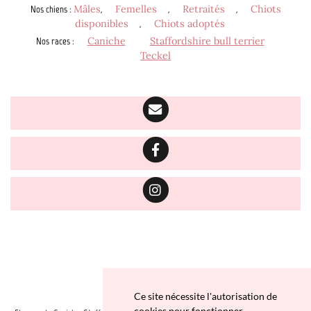
Nos chiens
:
Mâles
,
Femelles
,
Retraités
,
Chiots
disponibles
,
Chiots adoptés
Nos races
:
Caniche
Staffordshire bull terrier
Teckel
Ce site nécessite l'autorisation de
cookies pour fonctionner