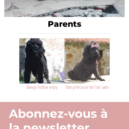
Parents
Sleepy hollow enjoy
Star princesse de l’air salin
Abonnez-vous à
la newsletter