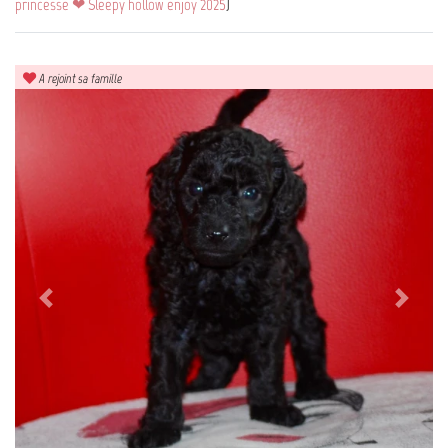
princesse ❤ Sleepy hollow enjoy 2025
)
A rejoint sa famille
Previous
Next