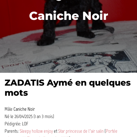
Caniche Noir
ZADATIS Aymé en quelques
mots
Mâle
Caniche Noir
Né le 26/04/2025 (1 an 3 mois)
Pédigrée: LOF
Parents:
Sleepy hollow enjoy
et
Star princesse de l’air salin
(
Portée