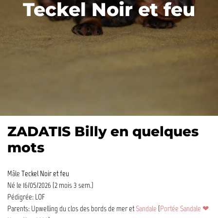
Teckel Noir et feu
ZADATIS Billy en quelques
mots
Mâle
Teckel Noir et feu
Né le 16/05/2026 (2 mois 3 sem.)
Pédigrée: LOF
Parents: Upwelling du clos des bords de mer et
Sandale
(
Portée Sandale ❤